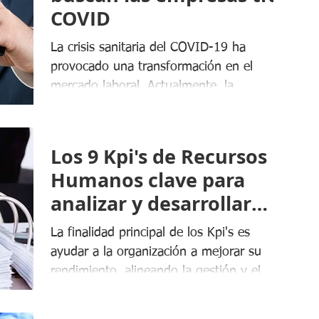
COVID
La crisis sanitaria del COVID-19 ha
provocado una transformación en el
mercado laboral. Actualmente, la
experiencia y conocimientos...
Los 9 Kpi's de Recursos
Humanos clave para
analizar y desarrollar
estrategias objetivas
La finalidad principal de los Kpi's es
ayudar a la organización a mejorar su
rendimiento, alineando la gestión y el
desarrollo de...