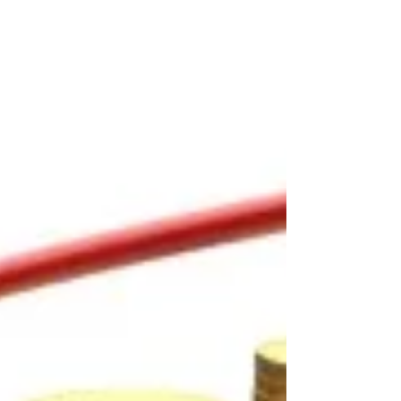
documento que le da efectividad al
contrato laboral, porque mientras en
este último se establecen...