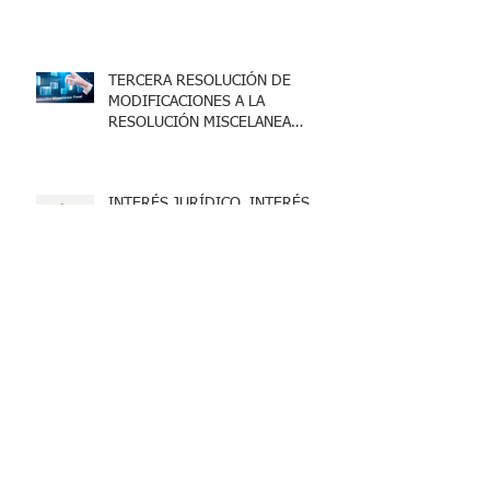
TERCERA RESOLUCIÓN DE
MODIFICACIONES A LA
RESOLUCIÓN MISCELANEA
FISCAL 2025
INTERÉS JURÍDICO, INTERÉS
LEGÍTIMO E INTERÉS SIMPLE,
DEFINICIÓN Y FORMAS DE
ACREDITARLO.
REFORMA LEY DEL INFONAVIT:
SE CONCEDE LA PRIMERA
SUSPENSIÓN EN SU CONTRA
FONDO DE AHORRO; PUNTOS
CLAVE FISCALES.