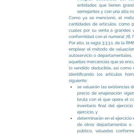
entidades que tienen grand
semejantes y con una alta ro
Como ya se mencionó, el método
cantidades de artículos, como p
cuales por su venta a grandes v
conformidad con el numeral 76, fr
Por ello, la regla 3.3.3.1. de la 
emplear el método de valuación 
autoservicio o departamentales, p
aquellas mercancías que se encue
lo vendido deducible, así como e
identificando los artículos 
siguiente:
se valuarán las existencias de
precio de enajenación vigen
bruta con el que opera el co
inventario final del ejercici
ejercicio, y
determinarán en el ejercicio
de otros departamentos o a
público, valuadas confor