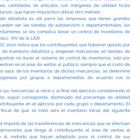
es cantidades de artículos con márgenes de utilidad bruta 
tación, que hacen impráctico utilizar otro método
 detallista es útil parra las empresas que tienen grandes 
ueden ser las tiendas de autoservicio o departamentales, las 
olúmenes se les complica llevar un control de inventarios de 
acc. XIV de la LISR.
RMISC 2020 indica que los contribuyentes que hubieran optado por 
de inventario detallista y enajenen mercancías en tiendas de 
odrán no llevar el sistema de control de inventarios, solo por 
ntren en el área de ventas al público, siempre que el costo de 
l valor de los inventarios de dichas mercancías, se determine 
homogéneos por grupos o departamentos de acuerdo con lo 
 las mercancías al inicio y al final del ejercicio considerando el 
te, según corresponda, disminuido del porcentaje de utilidad 
ntribuyente en el ejercicio por cada grupo o departamento. El 
o fiscal de que se trate será el inventario inicial del siguiente 
 el importe de las transferencias de mercancías que se efectúen 
lmacenes que tenga el contribuyente al área de ventas al 
me al método que hayan adoptado para el control de sus 