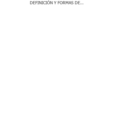
DEFINICIÓN Y FORMAS DE
ACREDITARLO.
REFORMA LEY DEL INFONAVIT:
SE CONCEDE LA PRIMERA
SUSPENSIÓN EN SU CONTRA
FONDO DE AHORRO; PUNTOS
CLAVE FISCALES.
OUTSOURCING Y SERVICIOS
ESPECIALIZADOS, LO QUE DEBES
SABER.
ACTAS ADMINISTRATIVAS;